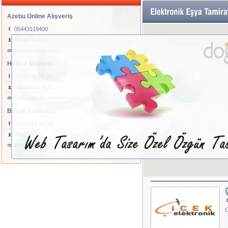
Azebu Online Alışveriş
05443119400
Burak Gülhan
info@azebuu.com
Hediye Mevsimi
0538 290 98 85
Abdulkadir AÇIL
satis@hediyemevsimi.com
Büyük Baharatçı
0422 321 20 33
Yönetici
info@buyukbaharatci.com
G