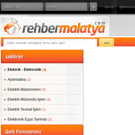
üye ol
şifremi un
360 Derece Sanal Tur
sizde firmanızı
Elektrik - Elektronik
(4)
Aydınlatma
(1)
Elektrik Malzemeleri
(0)
Elektrik Mühendis İşleri
(0)
Elektrik Tesisat İşleri
(1)
Elektronik Eşya Tamiratı
(2)