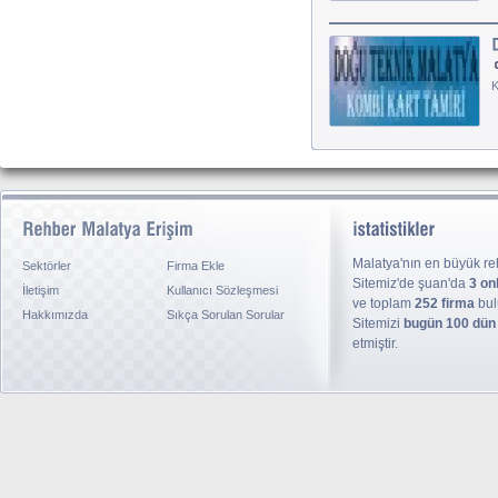
K
Malatya'nın en büyük reh
Sektörler
Firma Ekle
Sitemiz'de şuan'da
3 on
İletişim
Kullanıcı Sözleşmesi
ve toplam
252 firma
bul
Hakkımızda
Sıkça Sorulan Sorular
Sitemizi
bugün 100 dün
etmiştir.