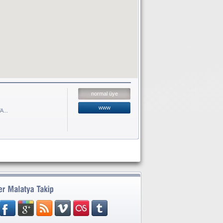
normal üye
www
A...