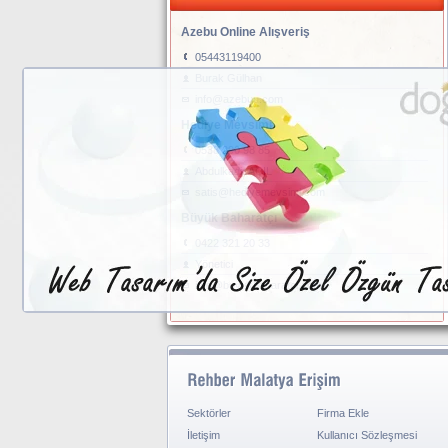
Azebu Online Alışveriş
05443119400
Burak Gülhan
info@azebuu.com
Hediye Mevsimi
0538 290 98 85
Abdulkadir AÇIL
satis@hediyemevsimi.com
Büyük Baharatçı
0422 321 20 33
Yönetici
info@buyukbaharatci.com
Sektörler
Firma Ekle
İletişim
Kullanıcı Sözleşmesi