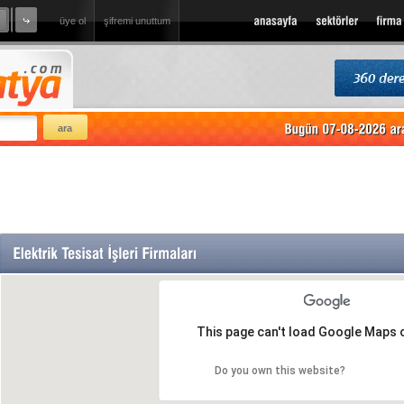
üye ol
şifremi unuttum
l Tur
sizde firmanızı ekleyin
This page can't load Google Maps c
Do you own this website?