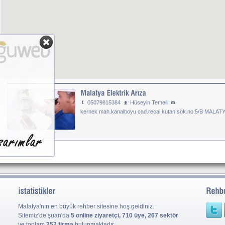
05079815384
Hüseyin Temelli
kernek mah.kanalboyu cad.recai kutan sok.no:5/B MALATY
Malatya'nın en büyük rehber sitesine hoş geldiniz.
Sitemiz'de şuan'da
5 online ziyaretçi, 710 üye, 267 sektör
ve toplam
252 firma
bulunmaktadır.