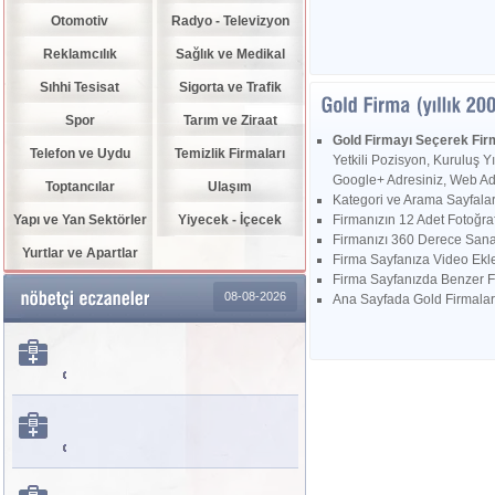
Otomotiv
Radyo - Televizyon
Reklamcılık
Sağlık ve Medikal
Sıhhi Tesisat
Sigorta ve Trafik
Spor
Tarım ve Ziraat
Gold Firmayı Seçerek Fir
Telefon ve Uydu
Temizlik Firmaları
Yetkili Pozisyon, Kuruluş Yı
Google+ Adresiniz, Web Adre
Toptancılar
Ulaşım
Kategori ve Arama Sayfaları
Yapı ve Yan Sektörler
Yiyecek - İçecek
Firmanızın 12 Adet Fotoğrafı
Firmanızı 360 Derece Sanal 
Yurtlar ve Apartlar
Firma Sayfanıza Video Ekley
Firma Sayfanızda Benzer F
08-08-2026
Ana Sayfada Gold Firmalard