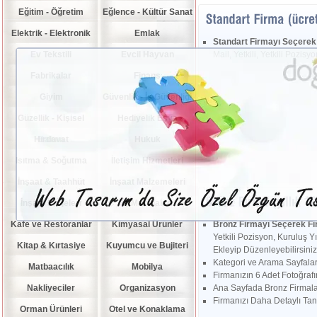
Eğitim - Öğretim
Eğlence - Kültür Sanat
Elektrik - Elektronik
Emlak
Standart Firmayı Seçerek
Ev Tekstili
Evcil Hayvan
Mail, Yetkili, Yetkili Pozisy
Fabrikalar
Finans
Giyim
Güvenlik - İş Güvenliği
Güzellik - Kişisel
Hediyelik Eşya
Hırdavat
Bakım
Hukuk
Isıtma & Soğutma
İletişim Hizmetleri
İnşaat & Taahhüt
İnşaat Malzemeleri
İnşaat Projeleri
İş Makinaları
Kafe ve Restoranlar
Kimyasal Ürünler
Bronz Firmayı Seçerek F
Yetkili Pozisyon, Kuruluş Yı
Kitap & Kırtasiye
Kuyumcu ve Bujiteri
Ekleyip Düzenleyebilirsiniz
Kategori ve Arama Sayfaları
Matbaacılık
Mobilya
Firmanızın 6 Adet Fotoğrafın
Nakliyeciler
Organizasyon
Ana Sayfada Bronz Firmalar
Firmanızı Daha Detaylı Tanıt
Orman Ürünleri
Otel ve Konaklama