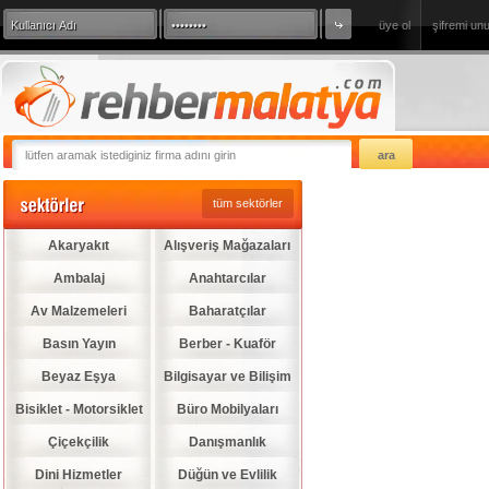
üye ol
şifremi un
360 Derece Sanal Tur
sizde firmanızı
tüm sektörler
Akaryakıt
Alışveriş Mağazaları
Ambalaj
Anahtarcılar
Av Malzemeleri
Baharatçılar
Basın Yayın
Berber - Kuaför
Beyaz Eşya
Bilgisayar ve Bilişim
Bisiklet - Motorsiklet
Büro Mobilyaları
Çiçekçilik
Danışmanlık
Dini Hizmetler
Düğün ve Evlilik